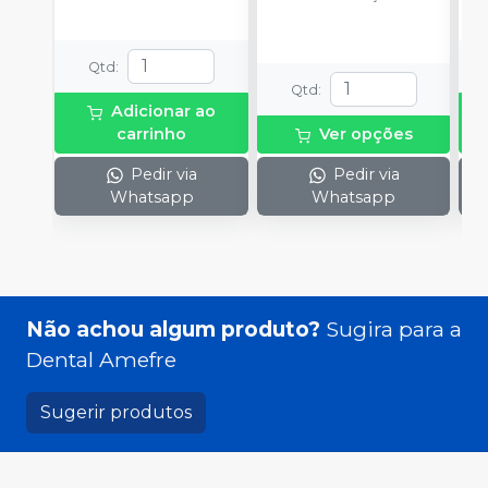
d
c
N
(
Qtd
:
p
Qtd
:
e
Adicionar ao
p
carrinho
Ver opções
1
Pedir via
Pedir via
Whatsapp
Whatsapp
Não achou algum produto?
Sugira para a
Dental Amefre
Sugerir produtos