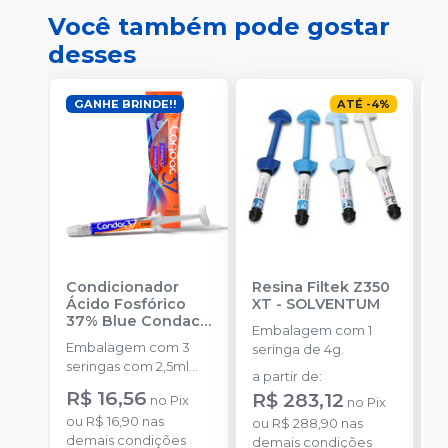
Você também pode gostar
desses
GANHE BRINDE!!
ATÉ
-
4
%
Condicionador
Resina Filtek Z350
K
Ácido Fosfórico
XT
-
SOLVENTUM
W
37% Blue Condac
-
c
Embalagem com 1
FGM
P
Embalagem com 3
K
seringa de 4g.
seringas com 2,5ml
1
a partir de
:
cada uma e 3
h
R$ 16,56
d
R$ 283,12
no
Pix
no
Pix
ponteiras para
c
R
ou
R$ 16,90
nas
aplicação.
ou
R$ 288,90
nas
c
demais condições
o
demais condições
e