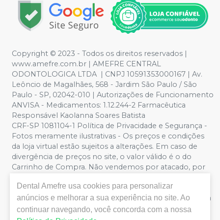
Copyright © 2023 - Todos os direitos reservados |
www.amefre.com.br | AMEFRE CENTRAL
ODONTOLOGICA LTDA | CNPJ 10591353000167 | Av.
Leôncio de Magalhães, 568 - Jardim São Paulo / São
Paulo - SP, 02042-010 | Autorizações de Funcionamento
ANVISA - Medicamentos: 1.12.244-2 Farmacêutica
Responsável Kaolanna Soares Batista
CRF-SP 1081104-1 Política de Privacidade e Segurança -
Fotos meramente ilustrativas - Os preços e condições
da loja virtual estão sujeitos a alterações. Em caso de
divergência de preços no site, o valor válido é o do
Carrinho de Compra. Não vendemos por atacado, por
isso nos reservamos o direito de não atender compras
Dental Amefre
usa cookies para personalizar
de grandes volumes pelo site.
Importante:
Ofertas
válidas enquanto durarem os estoques. Vendas sujeitas a
anúncios e melhorar a sua experiência no site. Ao
análise, disponibilidade e confirmação de dados pela
continuar navegando, você concorda com a nossa
Dental Amefre. CUPONS DE DESCONTO NÃO SÃO