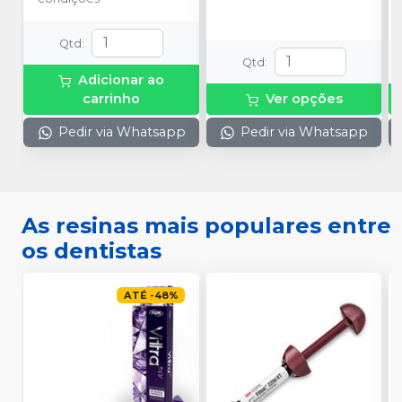
Qtd
:
Qtd
:
Adicionar ao
carrinho
Ver opções
Pedir via Whatsapp
Pedir via Whatsapp
As resinas mais populares entre
os dentistas
ATÉ
-
48
%