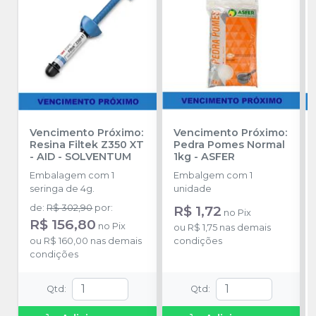
Vencimento Próximo:
Vencimento Próximo:
Resina Filtek Z350 XT
Pedra Pomes Normal
- AID
-
SOLVENTUM
1kg
-
ASFER
Embalagem com 1
Embalgem com 1
seringa de 4g.
unidade
de
:
R$ 302,90
por
:
R$ 1,72
no
Pix
R$ 156,80
no
Pix
ou
R$ 1,75
nas demais
ou
R$ 160,00
nas demais
condições
condições
Qtd
:
Qtd
: