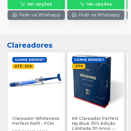
Ver opções
Ver opções
Pedir via Whatsapp
Pedir via Whatsapp
Clareadores
GANHE BRINDE!!
GANHE BRINDE!!
ATÉ
-
32
%
-
27
%
Clareador Whiteness
Kit Clareador Perfect
Perfect Refil
-
FGM
Hp Blue 35% Edição
Limitada 30 Anos
-