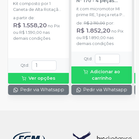
Nº 170 - 4 peças
Kit composto por 1
(Refrigeração
it com micromotor MI
Caneta de Alta Rotação ,
Externa)
-
DENTFLEX
prime RE, 1 peça reta PR
1 Caneta de Baixa
a partir de
:
prime, 1 contra ângulo FX
Rotação, 1 Micromotor e
de
:
R$ 2.110,00
por
:
R$ 1.558,20
no
Pix
110 prime 1:1 PB, 1 alta
1 Peça Reta e mochila
R$ 1.852,20
no
Pix
ou
R$ 1.590,00
nas
rotação sigma Air 3S PB,
ou
R$ 1.890,00
nas
demais condições
1 mochila, 1 óleo
demais condições
lubrificante.
Qtd
:
Qtd
:
Adicionar ao
Ver opções
carrinho
Pedir via Whatsapp
Pedir via Whatsapp