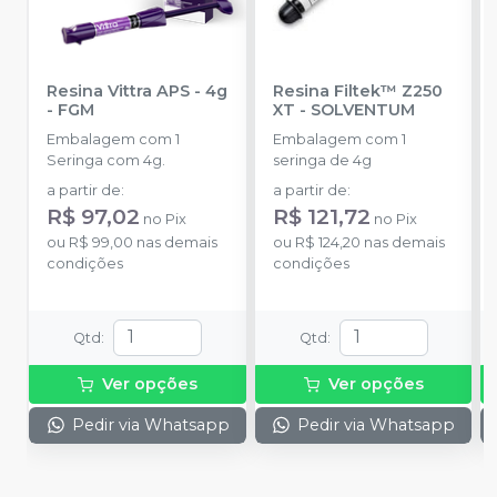
Resina Vittra APS - 4g
Resina Filtek™ Z250
-
FGM
XT
-
SOLVENTUM
Embalagem com 1
Embalagem com 1
Seringa com 4g.
seringa de 4g
a partir de
:
a partir de
:
R$ 97,02
R$ 121,72
no
Pix
no
Pix
ou
R$ 99,00
nas demais
ou
R$ 124,20
nas demais
condições
condições
Qtd
:
Qtd
:
Ver opções
Ver opções
Pedir via Whatsapp
Pedir via Whatsapp