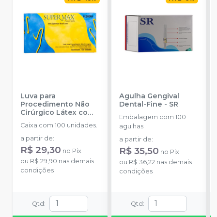
Luva para
Agulha Gengival
Procedimento Não
Dental-Fine
-
SR
Cirúrgico Látex com
Embalagem com 100
Pó
-
SUPERMAX
Caixa com 100 unidades.
agulhas
a partir de
:
a partir de
:
R$ 29,30
R$ 35,50
no
Pix
no
Pix
ou
R$ 29,90
nas demais
ou
R$ 36,22
nas demais
condições
condições
Qtd
:
Qtd
: