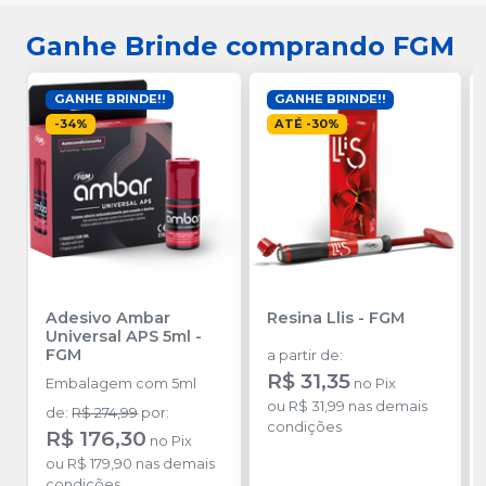
Ganhe Brinde comprando FGM
GANHE BRINDE!!
GANHE BRINDE!!
-
34
%
ATÉ
-
30
%
Adesivo Ambar
Resina Llis
-
FGM
Universal APS 5ml
-
FGM
a partir de
:
R$ 31,35
Embalagem com 5ml
no
Pix
ou
R$ 31,99
nas demais
de
:
R$ 274,99
por
:
condições
R$ 176,30
no
Pix
ou
R$ 179,90
nas demais
condições