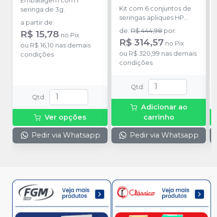
Embalagem com 1
FGM
Kit com 6 conjuntos de
seringa de 3g.
seringas apliques HP
a partir de
:
Blue 35%, 6 conjuntos de
de
:
R$ 444,98
por
:
R$ 15,78
no
Pix
seringas peróxido HP
R$ 314,57
no
Pix
ou
R$ 16,10
nas demais
Blue 35%, 1 frasco
ou
R$ 320,99
nas demais
condições
neutralize com 2g, 1
condições
seringa Top Dam Green
com 2g, 2 placas
moldeiras quadradas de
Qtd
:
1mm, 5 seringas de
Qtd
:
aplicação Perfect 16%
Adicionar ao
com 3g, 1 IFU Pack
Ver opções
carrinho
Perfect Kit VSP 3ID/5P, 1
pack pontas HP Blue 35%
Pedir via Whatsapp
Pedir via Whatsapp
Kit VSP 3ID/12P, 1 estojo
redondo azul escuro, 2
cartões de retorno, 1
carta.