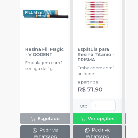
Resina Fill Magic
Espátula para
Afa
-
VIGODENT
Resina Titânio
-
Lat
PRISMA
Fo
Embalagem com 1
MA
Embalagem com 1
Emb
seringa de 4g.
unidade.
uni
a partir de
:
a pa
R$ 71,90
R$
Qtd
:
Qt
Esgotado
Ver opções
Pedir via
Pedir via
Whatsapp
Whatsapp