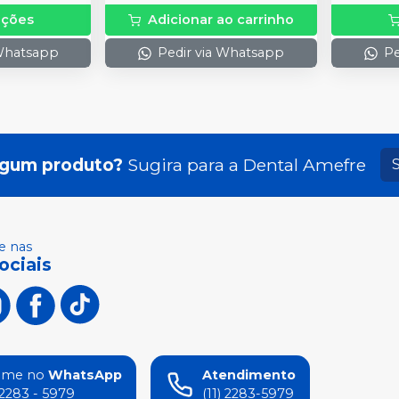
pções
Adicionar ao carrinho
 Whatsapp
Pedir via Whatsapp
Pe
lgum produto?
Sugira para a
Dental Amefre
 nas
ociais
ame no
WhatsApp
Atendimento
) 2283 - 5979
(11) 2283-5979