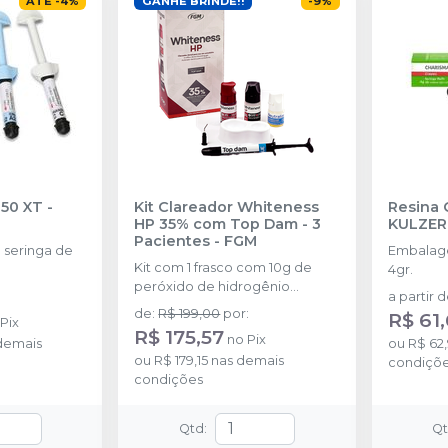
ATÉ
-
4
%
GANHE BRINDE!!
-
9
%
350 XT
-
Kit Clareador Whiteness
Resina 
HP 35% com Top Dam - 3
KULZER
Pacientes
-
FGM
seringa de
Embalage
Kit com 1 frasco com 10g de
4gr.
peróxido de hidrogênio
a partir 
concentrado + 1 frasco com 5g
de
:
R$ 199,00
por
:
R$ 61
o
Pix
de espessante + 1 frasco com
R$ 175,57
no
Pix
demais
2g de solução Neutralize
ou
R$ 62
ou
R$ 179,15
nas demais
(neutralizante de peróxidos) + 1
condiçõ
condições
espátula e uma placa para
preparo do gel e 1 Top Dam
com 2g.
Qtd
:
Q