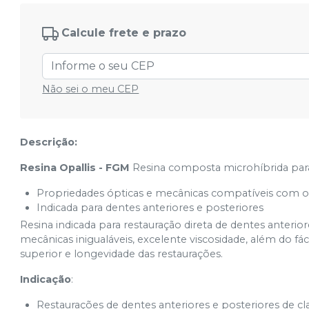
Ver info
Cód.
CS4836
Calcule frete e prazo
E-Bleach M
Ver info
Cód.
CS4838
E-Bleach L
Ver info
Não sei o meu CEP
Cód.
CS4837
T-Blue
Ver info
Cód.
CS4846
Descrição:
T-Neutral
Ver info
Resina Opallis - FGM
Resina composta microhíbrida para
Cód.
CS4847
Propriedades ópticas e mecânicas compatíveis com os
Opaque Pearl
Ver info
Cód.
CS4967
Indicada para dentes anteriores e posteriores
Resina indicada para restauração direta de dentes anterio
Opaque White
Ver info
mecânicas inigualáveis, excelente viscosidade, além do f
Cód.
CS9468
superior e longevidade das restaurações.
T-Orange
Ver info
Indicação
:
Cód.
CS4848
Restaurações de dentes anteriores e posteriores de classes
T-Yellow