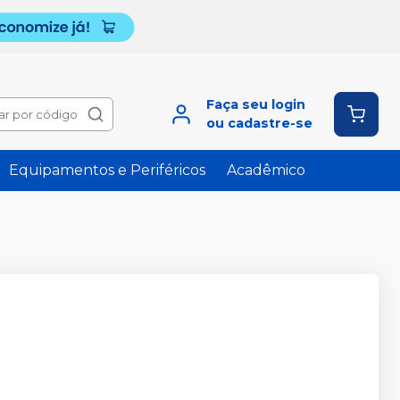
Faça seu login
ar por código
ou cadastre-se
Equipamentos e Periféricos
Acadêmico