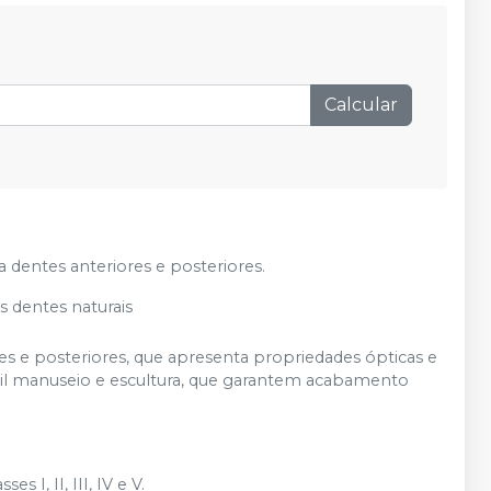
Produto esgotado
Avise-me
R$ 58,70
Adicionar
Qtd
:
no
Pix
ou
R$ 59,90
nas demais condições
Calcular
Produto esgotado
Avise-me
Produto esgotado
Avise-me
Produto esgotado
Avise-me
 dentes anteriores e posteriores.
 dentes naturais
Produto esgotado
Avise-me
res e posteriores, que apresenta propriedades ópticas e
Produto esgotado
Avise-me
ácil manuseio e escultura, que garantem acabamento
Produto esgotado
Avise-me
 I, II, III, IV e V.