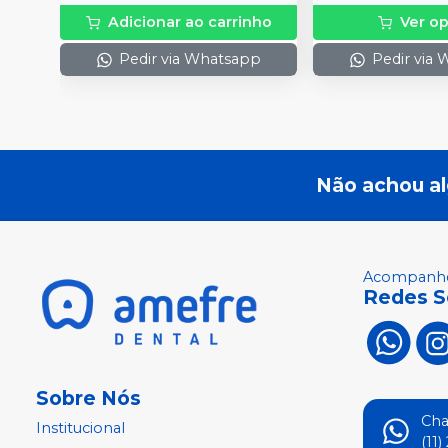
Adicionar ao carrinho
Ver o
Pedir via Whatsapp
Pedir via
Não achou a
Acompanhe
Redes S
Sobre Nós
Ch
Institucional
(11