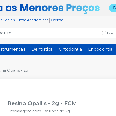
s Sociais
Listas Acadêmicas
Ofertas
Busc
nstrumentais
Dentística
Ortodontia
Endodontia
ina Opallis - 2g
Resina Opallis - 2g
-
FGM
Embalagem com 1 seringa de 2g.