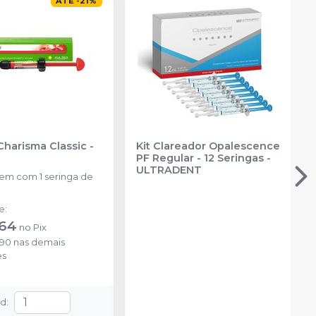
ATÉ
-
21
%
Charisma Classic
-
Kit Clareador Opalescence
PF Regular - 12 Seringas
-
ULTRADENT
m com 1 seringa de
de
:
,64
no
Pix
,90
nas demais
es
td
: