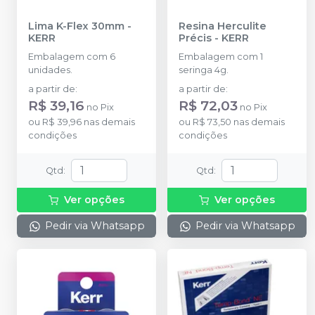
Lima K-Flex 30mm
-
Resina Herculite
KERR
Précis
-
KERR
Embalagem com 6
Embalagem com 1
unidades.
seringa 4g.
a partir de
:
a partir de
:
R$ 39,16
R$ 72,03
no
Pix
no
Pix
ou
R$ 39,96
nas demais
ou
R$ 73,50
nas demais
condições
condições
Qtd
:
Qtd
:
Ver opções
Ver opções
Pedir via Whatsapp
Pedir via Whatsapp