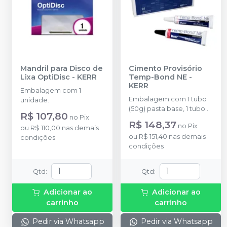
Mandril para Disco de
Cimento Provisório
Lixa OptiDisc
-
KERR
Temp-Bond NE
-
KERR
Embalagem com 1
Embalagem com 1 tubo
unidade.
(50g) pasta base, 1 tubo
R$ 107,80
no
Pix
(15g) pasta catalisadora e
R$ 148,37
no
Pix
ou
R$ 110,00
nas demais
1 bloco para mistura.
ou
R$ 151,40
nas demais
condições
condições
Qtd
:
Qtd
:
Adicionar ao
Adicionar ao
carrinho
carrinho
Pedir via Whatsapp
Pedir via Whatsapp