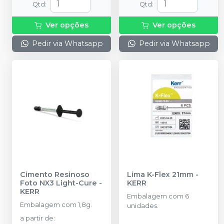
Qtd
:
Qtd
:
Ver opções
Ver opções
Pedir via Whatsapp
Pedir via Whatsapp
Cimento Resinoso
Lima K-Flex 21mm
-
Foto NX3 Light-Cure
-
KERR
KERR
Embalagem com 6
Embalagem com 1,8g.
unidades.
a partir de
: