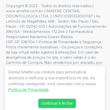
Copyright © 2023 - Todos os direitos reservados |
www.amefre.com.br | AMEFRE CENTRAL
ODONTOLOGICA LTDA | CNPJ 10591353000167 | Av.
Leôncio de Magalhães, 568 - Jardim São Paulo / São
Paulo - SP, 02042-010 | Autorizações de Funcionamento
ANVISA - Medicamentos: 1.12.244-2 Farmacêutica
Responsável Kaolanna Soares Batista
CRF-SP 1081104-1 Política de Privacidade e Segurança -
Fotos meramente ilustrativas - Os preços e condições
da loja virtual estão sujeitos a alterações. Em caso de
divergência de preços no site, o valor válido é o do
Carrinho de Compra. Não vendemos por atacado, por
isso nos reservamos o direito de não atender compras
Dental Amefre
usa cookies para personalizar
de grandes volumes pelo site.
Importante:
Ofertas
válidas enquanto durarem os estoques. Vendas sujeitas a
anúncios e melhorar a sua experiência no site. Ao
análise, disponibilidade e confirmação de dados pela
continuar navegando, você concorda com a nossa
Dental Amefre. CUPONS DE DESCONTO NÃO SÃO
Política de Privacidade
.
VÁLIDOS PARA OFERTAS DA CATEGORIA LIQUIDA
TUDO.
continuar e fechar