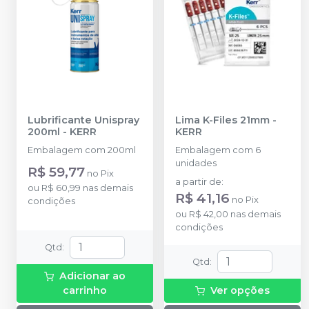
Lubrificante Unispray
Lima K-Files 21mm
-
200ml
-
KERR
KERR
Embalagem com 200ml
Embalagem com 6
unidades
R$ 59,77
no
Pix
a partir de
:
ou
R$ 60,99
nas demais
R$ 41,16
no
Pix
condições
ou
R$ 42,00
nas demais
condições
Qtd
:
Qtd
:
Adicionar ao
carrinho
Ver opções