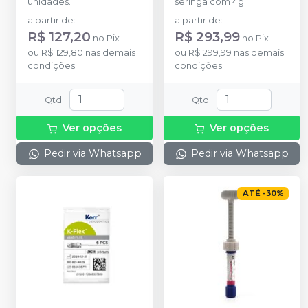
unidades.
seringa com 4g.
a partir de
:
a partir de
:
R$ 127,20
R$ 293,99
no
Pix
no
Pix
ou
R$ 129,80
nas demais
ou
R$ 299,99
nas demais
condições
condições
Qtd
:
Qtd
:
Ver opções
Ver opções
Pedir via Whatsapp
Pedir via Whatsapp
ATÉ
-
30
%