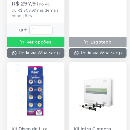
R$ 297,91
no
Pix
ou
R$ 303,99
nas demais
condições
Qtd
:
Ver opções
Esgotado
Pedir via Whatsapp
Pedir via Whatsapp
Kit Disco de Lixa
Kit Intro Cimento