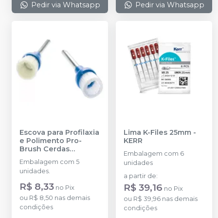
Pedir via Whatsapp
Pedir via Whatsapp
Escova para Profilaxia
Lima K-Files 25mm
-
e Polimento Pro-
KERR
Brush Cerdas
Embalagem com 6
Naturais
-
KERR
Embalagem com 5
unidades
unidades.
a partir de
:
R$ 8,33
R$ 39,16
no
Pix
no
Pix
ou
R$ 8,50
nas demais
ou
R$ 39,96
nas demais
condições
condições