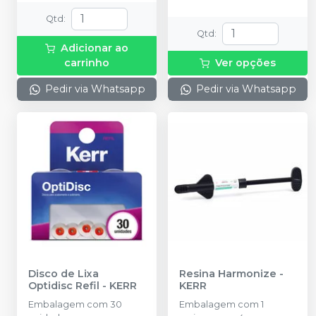
Qtd
:
Qtd
:
Adicionar ao
carrinho
Ver opções
Pedir via Whatsapp
Pedir via Whatsapp
Disco de Lixa
Resina Harmonize
-
Optidisc Refil
-
KERR
KERR
Embalagem com 30
Embalagem com 1