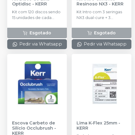
Optidisc
-
KERR
Resinoso NX3
-
KERR
Kit com 120 discos sendo
Kit Intro com 3 seringas
15 unidades de cada
NX3 dual-cure + 3
modelo + 1 mandril :
seringas NX3 light-cure +
(extra-grosso 12.6mm;
3 seringas NX3 try-in –
Esgotado
Esgotado
extra-grosso 9.6mm;
cada versão em 3 cores:
grosso/médio 12.6mm ;
amarelo, branco,
Pedir via Whatsapp
Pedir via Whatsapp
grosso/médio 9.6mm;
transparente + 1 frasco de
fino 12.6mm; fino9.6mm;
Silane Primer Kerr +
extra-fino 12.6mm; extra-
Acessórios.
fino 9.6mm).
Escova Carbeto de
Lima K-Flex 25mm
-
Silício Occlubrush
-
KERR
KERR