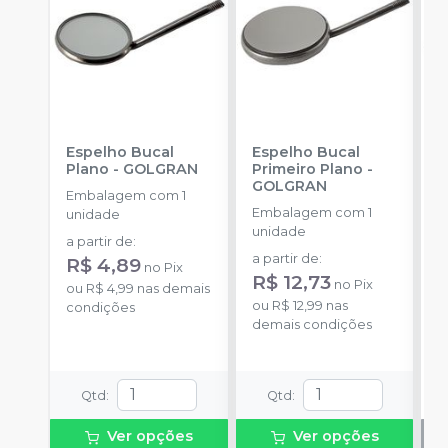
Espelho Bucal
Espelho Bucal
E
Plano
-
GOLGRAN
Primeiro Plano
-
C
GOLGRAN
Embalagem com 1
E
Embalagem com 1
unidade
u
unidade
a partir de
:
a partir de
:
R$ 4,89
no
Pix
R$ 12,73
no
Pix
ou
R$ 4,99
nas demais
ou
R$ 12,99
nas
condições
demais condições
Qtd
:
Qtd
:
Ver opções
Ver opções