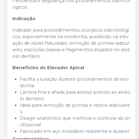
r
eficiência
e
segurança
nos
procedimentos
odontol
ógicos.
Indicação
Indicado
para
procedimentos
cirúrgicos
odontológi
cos,
especialmente
na
exodontia,
auxiliando
na
elev
ação
de
raízes
fraturadas,
remoção
de
pontas
radicul
ares,
espículas
ósseas
e
fragmentos
alojados
no
alvé
olo
dentário.
Benefícios
do
Elevador
Apical
Facilita
a
luxação
durante
procedimentos
de
exo
dontia
Lâmina
fina
e
afiada
para
acesso
preciso
ao
alvéo
lo
dentário
Ideal
para
remoção
de
pontas
e
restos
radiculare
s
Design
anatômico
que
melhora
o
controle
do
pr
ofissional
Fabricado
em
aço
inoxidável
resistente
e
durável