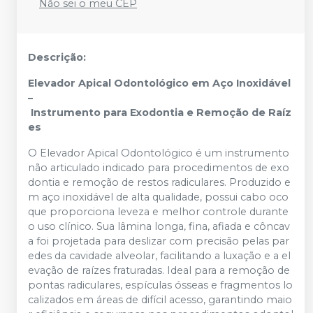
Não sei o meu CEP
Descrição:
Elevador
Apical
Odontológico
em
Aço
Inoxidável
–
Instrumento
para
Exodontia
e
Remoção
de
Raíz
es
O
Elevador
Apical
Odontológico
é
um
instrumento
não
articulado
indicado
para
procedimentos
de
exo
dontia
e
remoção
de
restos
radiculares.
Produzido
e
m
aço
inoxidável
de
alta
qualidade,
possui
cabo
oco
que
proporciona
leveza
e
melhor
controle
durante
o
uso
clínico.
Sua
lâmina
longa,
fina,
afiada
e
côncav
a
foi
projetada
para
deslizar
com
precisão
pelas
par
edes
da
cavidade
alveolar,
facilitando
a
luxação
e
a
el
evação
de
raízes
fraturadas.
Ideal
para
a
remoção
de
pontas
radiculares,
espículas
ósseas
e
fragmentos
lo
calizados
em
áreas
de
difícil
acesso,
garantindo
maio