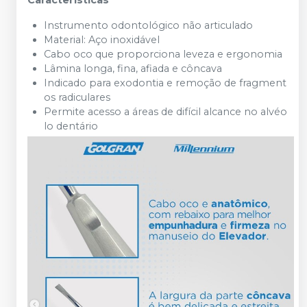
Características
Instrumento
odontológico
não
articulado
Material:
Aço
inoxidável
Cabo
oco
que
proporciona
leveza
e
ergonomia
Lâmina
longa,
fina,
afiada
e
côncava
Indicado
para
exodontia
e
remoção
de
fragment
os
radiculares
Permite
acesso
a
áreas
de
difícil
alcance
no
alvéo
lo
dentário