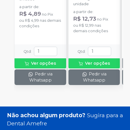
unidade
a partir de
:
a partir de
:
R$ 4,89
no
Pix
R$ 12,73
no
Pix
ou
R$ 4,99
nas demais
ou
R$ 12,99
nas
condições
demais condições
Qtd
:
Qtd
:
Ver opções
Ver opções
Pedir via
Pedir via
Whatsapp
Whatsapp
Não achou algum produto?
Sugira para a
Dental Amefre