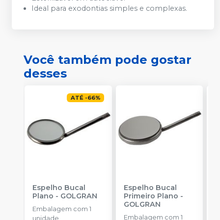
Ideal para exodontias simples e complexas.
Você também pode gostar
desses
ATÉ
-
66
%
Espelho Bucal
Espelho Bucal
E
Plano
-
GOLGRAN
Primeiro Plano
-
C
GOLGRAN
Embalagem com 1
E
Embalagem com 1
unidade
u