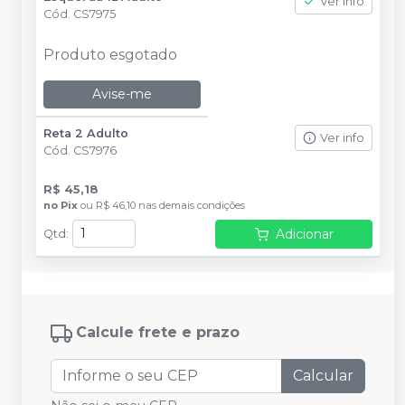
Ver info
Cód.
CS7975
Produto esgotado
Avise-me
Reta 2 Adulto
Ver info
Cód.
CS7976
R$ 45,18
no
Pix
ou
R$ 46,10
nas demais condições
Adicionar
Qtd
:
Calcule frete e prazo
Calcular