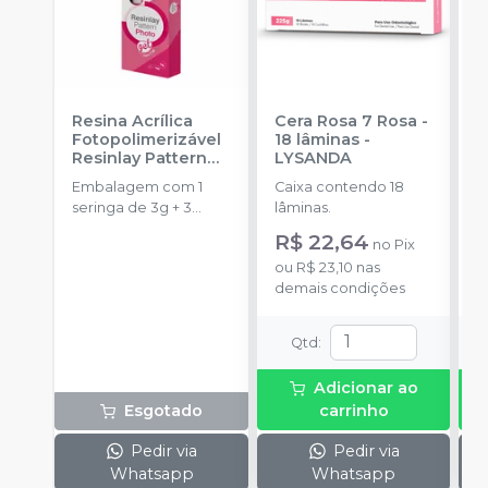
Resina Acrílica
Cera Rosa 7 Rosa -
P
Fotopolimerizável
18 lâminas
-
P
Resinlay Pattern
LYSANDA
D
Photo Gel
-
TDV
Embalagem com 1
Caixa contendo 18
E
seringa de 3g + 3
lâminas.
s
ponteiras.
R$ 22,64
R
no
Pix
ou
R$ 23,10
nas
o
demais condições
d
Qtd
:
Adicionar ao
Esgotado
carrinho
Pedir via
Pedir via
Whatsapp
Whatsapp