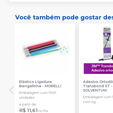
Você também pode gostar de
Elástico Ligadura
Adesivo Ortodô
Bengalinha
-
MORELLI
Transbond XT -
SOLVENTUM
Embalagem com 1000
Embalagem com 1
unidades
com 4g.
a partir de
:
R$ 11,61
no
Pix