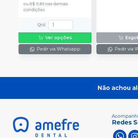
ou
R$ 11,85
nas demais
condições
Qtd
:
Ver opções
Esgo
Pedir via Whatsapp
Pedir via
Não achou a
Acompanhe
Redes S