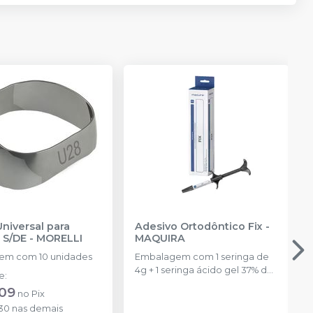
niversal para
Adesivo Ortodôntico Fix
-
 S/DE
-
MORELLI
MAQUIRA
em com 10 unidades
Embalagem com 1 seringa de
4g + 1 seringa ácido gel 37% de
de
:
2,5ml.
,09
no
Pix
,30
nas demais