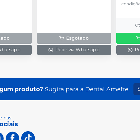
condiçõ
Q
tado
Esgotado
 Whatsapp
Pedir via Whatsapp
Pe
lgum produto?
Sugira para a
Dental Amefre
 nas
ociais