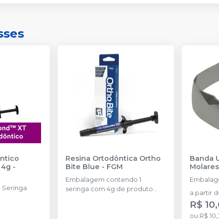
sses
ntico
Resina Ortodôntica Ortho
Banda U
 4g
-
Bite Blue
-
FGM
Molares
Embalagem contendo 1
Embalag
 Seringa
seringa com 4g de produto
a partir 
disponível na cor azul.
R$ 10
ou
R$ 10