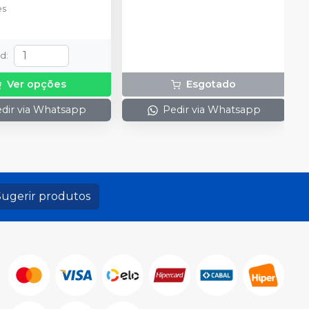
es
td
:
Ver opções
Esgotado
dir via Whatsapp
Pedir via Whatsapp
Sugerir produtos