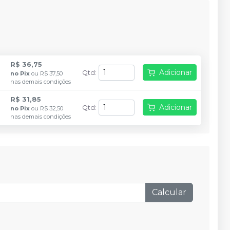
R$ 36,75
Adicionar
Qtd
:
no
Pix
ou
R$ 37,50
nas demais condições
R$ 31,85
Adicionar
Qtd
:
no
Pix
ou
R$ 32,50
nas demais condições
Calcular