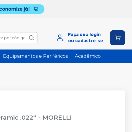
Faça seu login
ar por código
ou cadastre-se
Equipamentos e Periféricos
Acadêmico
amic .022''
-
MORELLI