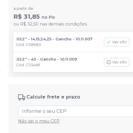
a partir de:
R$ 31,85
no
Pix
ou
R$ 32,50
nas demais condições
.022'' - 14,15,24,25 - Gancho - 10.11.007
Ver info
Cód.
CS8983
.022'' - 43 - Gancho - 10.11.009
Ver info
Cód.
CS5466
Calcule frete e prazo
Não sei o meu CEP