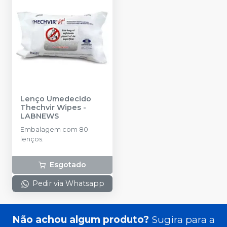
Lenço Umedecido
Thechvir Wipes
-
LABNEWS
Embalagem com 80
lenços.
Esgotado
Pedir via Whatsapp
Não achou algum produto?
Sugira para a