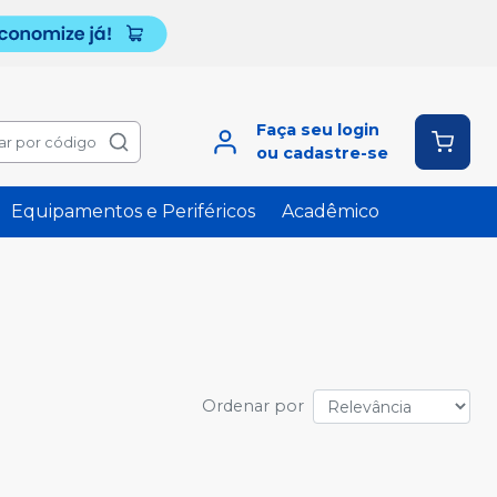
Faça seu login
ar por código
ou cadastre-se
Equipamentos e Periféricos
Acadêmico
Ordenar por