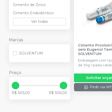
Cimento de Zinco
Cimento Endodôntico
Ver todas
Marcas
Cimento Provisór
sem Eugenol Tem
SOLVENTUM
SOLVENTUM
Embalagem com 1 pa
de 30g, 1 pasta catal
13g e 1 bloco de esp
Preço
Solicitar orç
Pedir via W
R$ 505,00
R$ 506,00