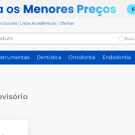
s Sociais
Listas Acadêmicas
Ofertas
Busc
nstrumentais
Dentística
Ortodontia
Endodontia
visório