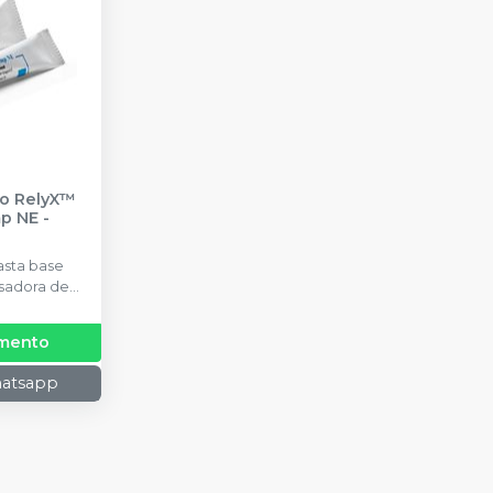
io RelyX™
p NE
-
sta base
isadora de
atulação.
amento
hatsapp