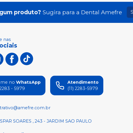
lgum produto?
Sugira para a
Dental Amefre
 nas
ociais
ame no
WhatsApp
Atendimento
) 2283 - 5979
(11) 2283-5979
trativo@amefre.com.br
SPAR SOARES , 243 - JARDIM SAO PAULO