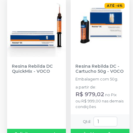
ATÉ
-
4
%
Resina Rebilda DC
Resina Rebilda DC -
QuickMix
-
VOCO
Cartucho 50g
-
VOCO
Embalagem com 50g.
a partir de
:
R$ 979,02
no
Pix
ou
R$ 999,00
nas demais
condições
Qtd
: