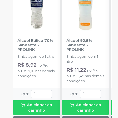
Álcool Etílico 70%
Álcool 92,8%
R
Saneante
-
Saneante
-
E
PROLINK
PROLINK
2
A
Embalagem de 1 Litro
Embalagem com 1
E
litro
u
R$ 8,92
no
Pix
R$ 11,22
R
no
Pix
ou
R$ 9,10
nas demais
condições
ou
R$ 11,45
nas demais
o
condições
d
Qtd
:
Qtd
:
Adicionar ao
Adicionar ao
carrinho
carrinho