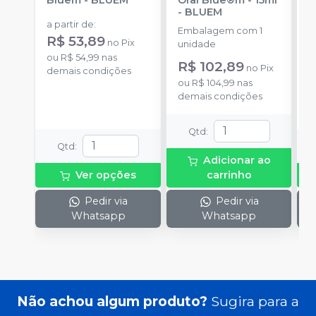
Bluem
-
BLUEM
Oral Blue®m - 15ml
B
-
BLUEM
E
a partir de
:
Embalagem com 1
u
R$ 53,89
no
Pix
unidade
a
ou
R$ 54,99
nas
R$ 102,89
R
no
Pix
demais condições
ou
R$ 104,99
nas
o
demais condições
d
Qtd
:
Qtd
:
Adicionar ao
Ver opções
carrinho
Pedir via
Pedir via
Whatsapp
Whatsapp
Não achou algum produto?
Sugira para a