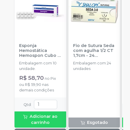
Esponja
Fio de Sutura Seda
L
Hemostática
com agulha 1/2 CT
A
Hemospon Cubo -
1,7cm - 24
u
10 unidades
-
unidades
-
M
Embalagem com 10
Embalagem com 24
E
MAQUIRA
SHALON
unidade.
unidades
u
R$ 58,70
a
no
Pix
R
ou
R$ 59,90
nas
demais condições
o
d
Qtd
:
Adicionar ao
carrinho
Esgotado