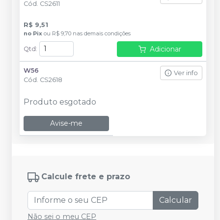
Cód.
CS2611
R$ 9,51
no
Pix
ou
R$ 9,70
nas demais condições
Adicionar
Qtd
:
W56
Ver info
Cód.
CS2618
Produto esgotado
Avise-me
Calcule frete e prazo
Calcular
Não sei o meu CEP