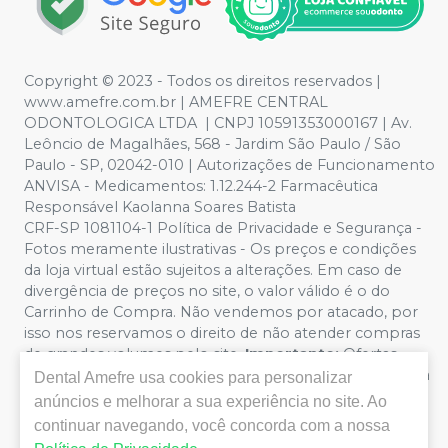
Copyright © 2023 - Todos os direitos reservados |
www.amefre.com.br | AMEFRE CENTRAL
ODONTOLOGICA LTDA | CNPJ 10591353000167 | Av.
Leôncio de Magalhães, 568 - Jardim São Paulo / São
Paulo - SP, 02042-010 | Autorizações de Funcionamento
ANVISA - Medicamentos: 1.12.244-2 Farmacêutica
Responsável Kaolanna Soares Batista
CRF-SP 1081104-1 Política de Privacidade e Segurança -
Fotos meramente ilustrativas - Os preços e condições
da loja virtual estão sujeitos a alterações. Em caso de
divergência de preços no site, o valor válido é o do
Carrinho de Compra. Não vendemos por atacado, por
isso nos reservamos o direito de não atender compras
de grandes volumes pelo site.
Importante:
Ofertas
válidas enquanto durarem os estoques. Vendas sujeitas a
Dental Amefre
usa cookies para personalizar
análise, disponibilidade e confirmação de dados pela
anúncios e melhorar a sua experiência no site. Ao
Dental Amefre. CUPONS DE DESCONTO NÃO SÃO
continuar navegando, você concorda com a nossa
VÁLIDOS PARA OFERTAS DA CATEGORIA LIQUIDA