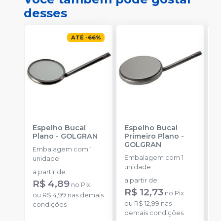
desses
ATÉ
-
66
%
Espelho Bucal
Espelho Bucal
E
Plano
-
GOLGRAN
Primeiro Plano
-
C
GOLGRAN
Embalagem com 1
E
Embalagem com 1
unidade
u
unidade
a partir de
:
a partir de
:
R$ 4,89
no
Pix
R$ 12,73
no
Pix
ou
R$ 4,99
nas demais
ou
R$ 12,99
nas
condições
demais condições