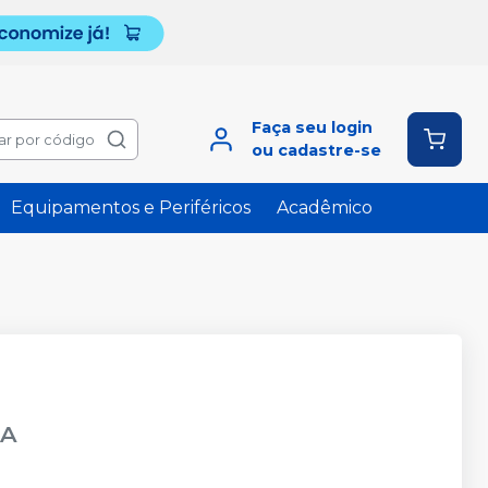
Faça seu login
ar por código
ou cadastre-se
Equipamentos e Periféricos
Acadêmico
CA