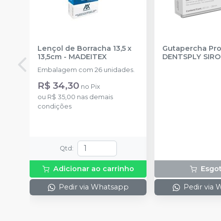
Lençol de Borracha 13,5 x
Gutapercha Pro
13,5cm
-
MADEITEX
DENTSPLY SIR
Embalagem com 26 unidades.
R$ 34,30
no
Pix
ou
R$ 35,00
nas demais
condições
Qtd
:
Adicionar ao carrinho
Esgo
Pedir via Whatsapp
Pedir via