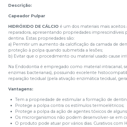
Descrição:
Capeador Pulpar
HIDRÓXIDO DE CÁLCIO
é um dos materiais mais aceitos 
reparadora, apresentando propriedades imprescindíveis
dentina. Estas propriedades são:
a) Permitir um aumento da calcificação da camada de de
proteção à polpa quando submetida a lesões;
b) Evitar que o procedimento ou material usado cause irri
Na Endodontia é empregado como material intracanal, se
enzimas bacterianas), possuindo excelente histocompatib
reparação tecidual (pela ativação enzimática tecidual, ger
Vantagens:
Tem a propriedade de estimular a formação de dentina
Protege a polpa contra os estímulos termoelétricos;
Protege a polpa da ação de agentes tóxicos de alguns 
Os microrganismos não podem desenvolver-se em c
O produto pode atuar por vários dias. Curativos co