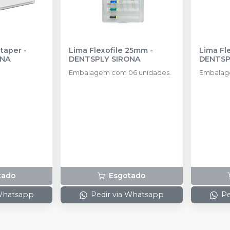
taper
-
Lima Flexofile 25mm
-
Lima Fl
ONA
DENTSPLY SIRONA
DENTSP
Embalagem com 06 unidades.
Embalag
tado
Esgotado
 Whatsapp
Pedir via Whatsapp
Pe