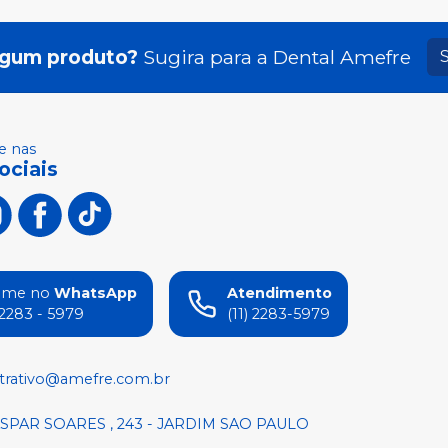
lgum produto?
Sugira para a
Dental Amefre
 nas
ociais
ame no
WhatsApp
Atendimento
) 2283 - 5979
(11) 2283-5979
trativo@amefre.com.br
SPAR SOARES , 243 - JARDIM SAO PAULO