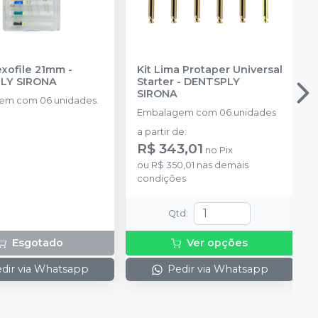
exofile 21mm
-
Kit Lima Protaper Universal
LY SIRONA
Starter
-
DENTSPLY
SIRONA
em com 06 unidades.
Embalagem com 06 unidades
a partir de
:
R$ 343,01
no
Pix
ou
R$ 350,01
nas demais
condições
Qtd
:
Esgotado
Ver opções
dir via Whatsapp
Pedir via Whatsapp