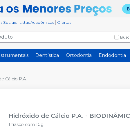
s Sociais
Listas Acadêmicas
Ofertas
Busc
nstrumentais
Dentística
Ortodontia
Endodontia
e Cálcio P.A.
Hidróxido de Cálcio P.A.
-
BIODINÂMI
1 frasco com 10g.