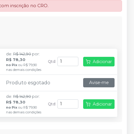
 com inscrição no CRO.
de
:
R$ 142,90
por
:
R$ 78,30
Adicionar
Qtd
:
no
Pix
ou
R$ 79,90
nas demais condições
Produto esgotado
Avise-me
de
:
R$ 142,90
por
:
R$ 78,30
Adicionar
Qtd
:
no
Pix
ou
R$ 79,90
nas demais condições