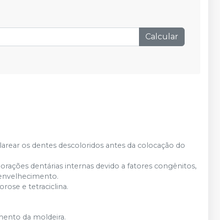
Calcular
arear os dentes descoloridos antes da colocação do
rações dentárias internas devido a fatores congênitos,
o envelhecimento.
ose e tetraciclina.
amento da moldeira.