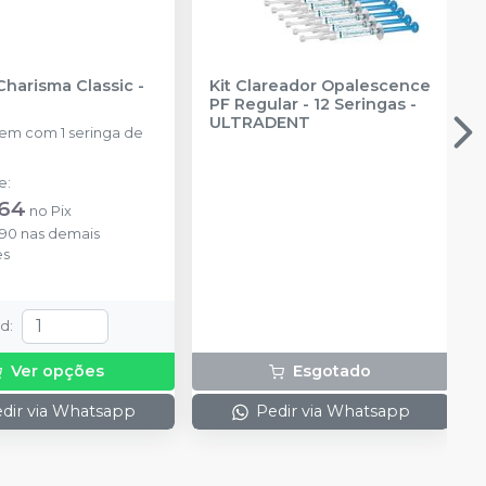
Charisma Classic
-
Kit Clareador Opalescence
PF Regular - 12 Seringas
-
ULTRADENT
m com 1 seringa de
de
:
,64
no
Pix
,90
nas demais
es
td
:
Ver opções
Esgotado
dir via Whatsapp
Pedir via Whatsapp