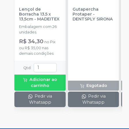
Lençol de
Gutapercha
L
Borracha 13,5 x
Protaper
-
13,5cm
-
MADEITEX
DENTSPLY SIRONA
S
Embalagem com 26
E
unidades.
u
R$ 34,30
no
Pix
ou
R$ 35,00
nas
demais condições
Qtd
:
Adicionar ao
carrinho
Esgotado
Pedir via
Pedir via
Whatsapp
Whatsapp