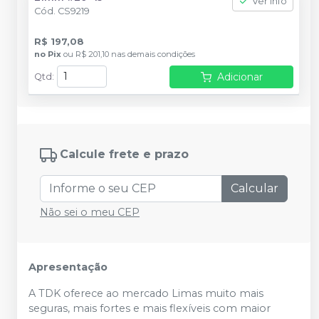
Ver info
Cód.
CS9219
R$ 197,08
no
Pix
ou
R$ 201,10
nas demais condições
Adicionar
Qtd
:
Calcule frete e prazo
Calcular
Não sei o meu CEP
Apresentação
A TDK oferece ao mercado Limas muito mais
seguras, mais fortes e mais flexíveis com maior