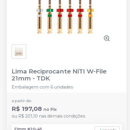
Lima Reciprocante NiTI W-File
21mm
-
TDK
Embalagem com 6 unidades
a partir de:
R$ 197,08
no
Pix
ou
R$ 201,10
nas demais condições
21mm #20-45