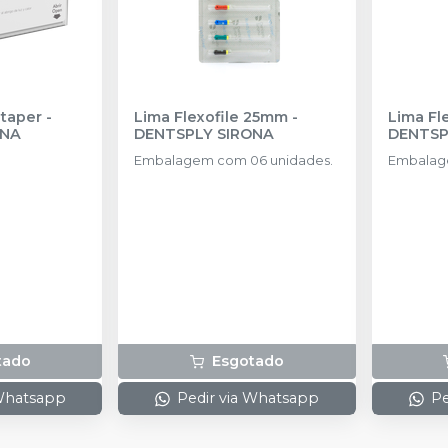
taper
-
Lima Flexofile 25mm
-
Lima Fl
ONA
DENTSPLY SIRONA
DENTSP
Embalagem com 06 unidades.
Embalag
tado
Esgotado
 Whatsapp
Pedir via Whatsapp
Pe