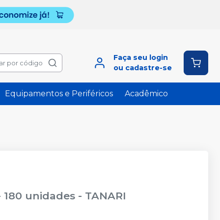
Faça seu login
ar por código
ou cadastre-se
Equipamentos e Periféricos
Acadêmico
- 180 unidades
-
TANARI