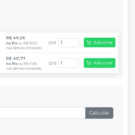
R$ 49,25
Adicionar
Qtd
:
no
Pix
ou
R$ 50,25
nas demais condições
R$ 40,77
Adicionar
Qtd
:
no
Pix
ou
R$ 41,60
nas demais condições
Calcular