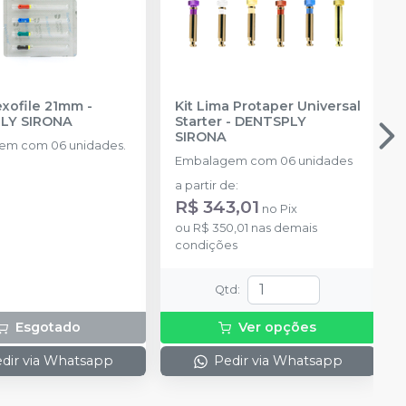
exofile 21mm
-
Kit Lima Protaper Universal
LY SIRONA
Starter
-
DENTSPLY
SIRONA
em com 06 unidades.
Embalagem com 06 unidades
a partir de
:
R$ 343,01
no
Pix
ou
R$ 350,01
nas demais
condições
Qtd
:
Esgotado
Ver opções
dir via Whatsapp
Pedir via Whatsapp