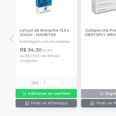
Lençol de Borracha 13,5 x
Gutapercha Pro
13,5cm
-
MADEITEX
DENTSPLY SIR
Embalagem com 26 unidades.
R$ 34,30
no
Pix
ou
R$ 35,00
nas demais
condições
Qtd
:
Adicionar ao carrinho
Esgo
Pedir via Whatsapp
Pedir via