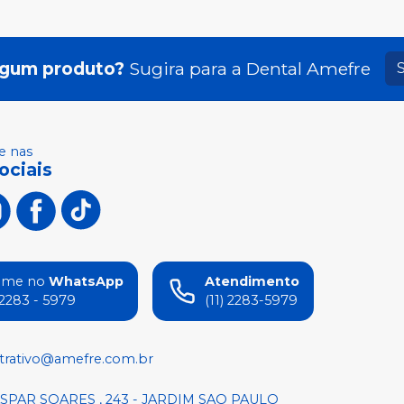
lgum produto?
Sugira para a
Dental Amefre
 nas
ociais
ame no
WhatsApp
Atendimento
) 2283 - 5979
(11) 2283-5979
trativo@amefre.com.br
SPAR SOARES , 243 - JARDIM SAO PAULO