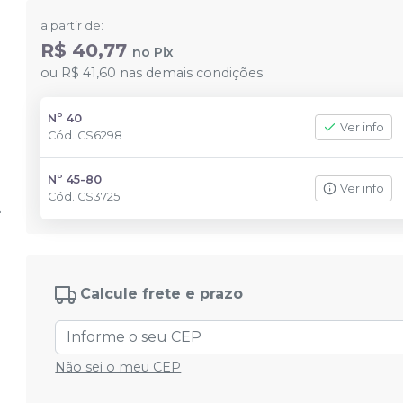
a partir de:
R$ 40,77
no
Pix
ou
R$ 41,60
nas demais condições
Nº 40
Ver info
Cód.
CS6298
Nº 45-80
Ver info
Cód.
CS3725
Calcule frete e prazo
Não sei o meu CEP