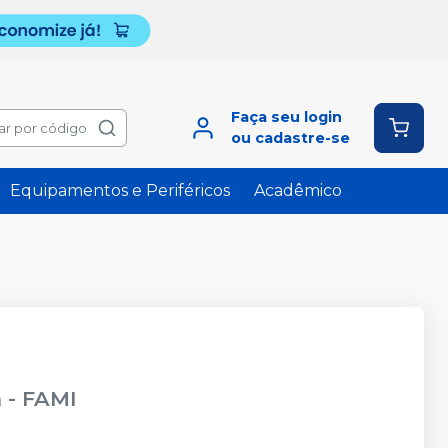
Faça seu login
ar por código
ou cadastre-se
Equipamentos e Periféricos
Acadêmico
m
-
FAMI