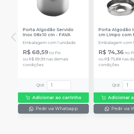
Porta Algodão Servido
Porta Algodão 
Inox 08x10 cm
-
FAVA
cm Limpo com 
Embalagem com 1 unidade.
Embalagem com 1
R$ 68,59
R$ 74,36
no
Pix
no
P
ou
R$ 69,99
nas demais
ou
R$ 75,88
nas d
condições
condições
Qtd
:
Qtd
:
Adicionar ao carrinho
Adicionar a
Pedir via Whatsapp
Pedir via