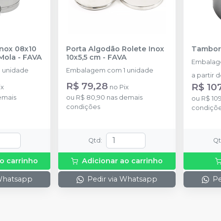
Inox 08x10
Porta Algodão Rolete Inox
Tambor
Mola
-
FAVA
10x5,5 cm
-
FAVA
Embalag
 unidade
Embalagem com 1 unidade
a partir 
R$ 79,28
R$ 10
ix
no
Pix
emais
ou
R$ 80,90
nas demais
ou
R$ 10
condições
condiçõ
Qtd
:
Q
o carrinho
Adicionar ao carrinho
 Whatsapp
Pedir via Whatsapp
Pe