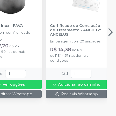
 Inox
-
FAVA
Certificado de Conclusão
de Tratamento
-
ANGIE BY
em com 1 unidade
ANGELUS
de
:
Embalagem com 20 unidades
7,70
no
Pix
R$ 14,38
no
Pix
9,90
nas demais
ou
R$ 14,67
nas demais
es
condições
td
:
Qtd
:
Ver opções
Adicionar ao carrinho
dir via Whatsapp
Pedir via Whatsapp