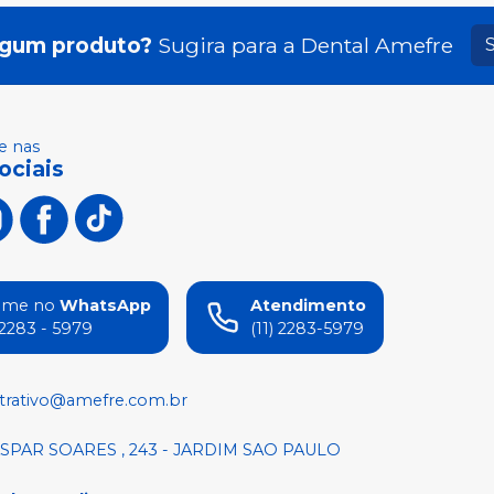
lgum produto?
Sugira para a
Dental Amefre
 nas
ociais
ame no
WhatsApp
Atendimento
) 2283 - 5979
(11) 2283-5979
trativo@amefre.com.br
SPAR SOARES , 243 - JARDIM SAO PAULO