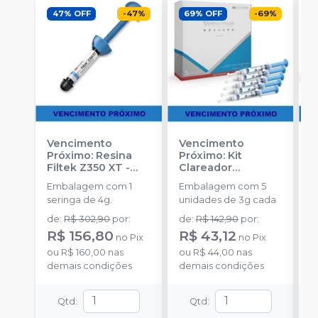
47% OFF
-
47
%
69% OFF
-
69
%
Vencimento
Vencimento
V
Próximo: Resina
Próximo: Kit
P
Filtek Z350 XT -
Clareador
C
AID
-
SOLVENTUM
Opalescence PF
O
Embalagem com 1
Embalagem com 5
E
Regular 10% - 5
R
seringa de 4g.
unidades de 3g cada
u
Seringas
-
S
ULTRADENT
U
de
:
R$ 302,90
por
:
de
:
R$ 142,90
por
:
d
R$ 156,80
R$ 43,12
R
no
Pix
no
Pix
ou
R$ 160,00
nas
ou
R$ 44,00
nas
o
demais condições
demais condições
d
Qtd
:
Qtd
: