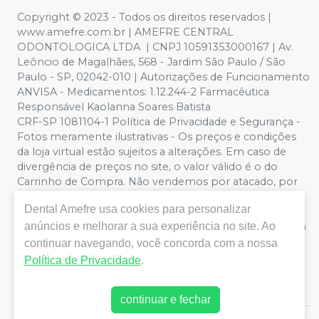
Copyright © 2023 - Todos os direitos reservados |
www.amefre.com.br | AMEFRE CENTRAL
ODONTOLOGICA LTDA | CNPJ 10591353000167 | Av.
Leôncio de Magalhães, 568 - Jardim São Paulo / São
Paulo - SP, 02042-010 | Autorizações de Funcionamento
ANVISA - Medicamentos: 1.12.244-2 Farmacêutica
Responsável Kaolanna Soares Batista
CRF-SP 1081104-1 Política de Privacidade e Segurança -
Fotos meramente ilustrativas - Os preços e condições
da loja virtual estão sujeitos a alterações. Em caso de
divergência de preços no site, o valor válido é o do
Carrinho de Compra. Não vendemos por atacado, por
isso nos reservamos o direito de não atender compras
Dental Amefre
usa cookies para personalizar
de grandes volumes pelo site.
Importante:
Ofertas
anúncios e melhorar a sua experiência no site. Ao
válidas enquanto durarem os estoques. Vendas sujeitas a
análise, disponibilidade e confirmação de dados pela
continuar navegando, você concorda com a nossa
Dental Amefre. CUPONS DE DESCONTO NÃO SÃO
Política de Privacidade
.
VÁLIDOS PARA OFERTAS DA CATEGORIA LIQUIDA
TUDO.
continuar e fechar